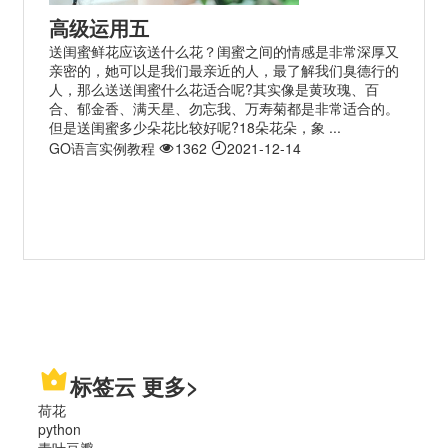
高级运用五
送闺蜜鲜花应该送什么花？闺蜜之间的情感是非常深厚又
亲密的，她可以是我们最亲近的人，最了解我们臭德行的
人，那么送送闺蜜什么花适合呢?其实像是黄玫瑰、百
合、郁金香、满天星、勿忘我、万寿菊都是非常适合的。
但是送闺蜜多少朵花比较好呢?18朵花朵，象 ...
GO语言实例教程
1362
2021-12-14
标签云
更多>
荷花
python