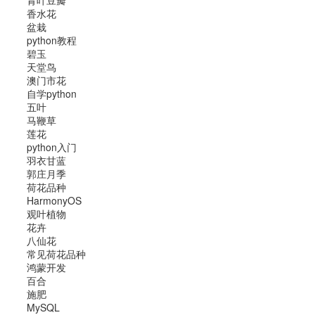
青叶豆瓣
香水花
盆栽
python教程
碧玉
天堂鸟
澳门市花
自学python
五叶
马鞭草
莲花
python入门
羽衣甘蓝
郭庄月季
荷花品种
HarmonyOS
观叶植物
花卉
八仙花
常见荷花品种
鸿蒙开发
百合
施肥
MySQL