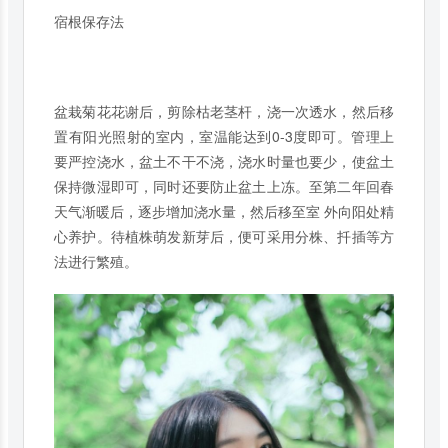
宿根保存法
盆栽菊花花谢后，剪除枯老茎杆，浇一次透水，然后移
置有阳光照射的室内，室温能达到0-3度即可。管理上
要严控浇水，盆土不干不浇，浇水时量也要少，使盆土
保持微湿即可，同时还要防止盆土上冻。至第二年回春
天气渐暖后，逐步增加浇水量，然后移至室 外向阳处精
心养护。待植株萌发新芽后，便可采用分株、扦插等方
法进行繁殖。