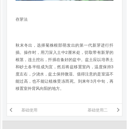
存芽法
秋末冬出，选择菊株根部萌发出的第一代新芽进行扦
插。操作时，用刀深入土中2厘米处，切取带有新芽的
根茎，连土挖出，扦插在备好的盆中。盆土应以培养土
和砂土各半组成为宜，然后将盆移置室内，温度保持3
度左右，少浇水，盆土保持微湿。值得注意的是室温不
能过高，也不能让植株受冻而死。到来年3月中旬，再
移置室外背风向阳的地方。
基础使用
基础使用二