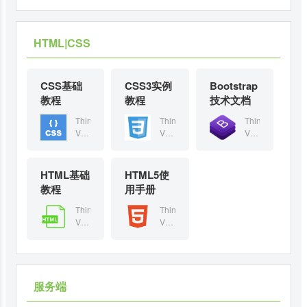
设
一
于
前
的
是一
计
个
在
市
高
个颠
的
为
数
面
性
覆和
高
API
据
上
HTML|CSS
能
重构
性
开
库
最
框
版
能
发
中
流
架
本，
框
而
存
行
CSS基础
CSS3实例
Bootstrap
——
采用
架
设
储，
的
是
全新
教程
教程
技术文档
——
计
操
数
一
的架
是
的
作
据
ThinkPHP
ThinkPHP
ThinkPHP
个
构思
一
高
和
库
V5.0
V5.0
V5.0
颠
想，
个
性
检
之
是
是
是
覆
引入
颠
能
索
一，
一
一
一
和
了很
覆
框
数
MySQL
个
个
个
重
多的
HTML基础
和
HTML5使
架
据
是
为
为
为
构
PHP
重
教程
用手册
——
的
一
API
API
API
版
新特
构
是
标
种
开
开
开
本，
性，
ThinkPHP
ThinkPHP
版
一
准
关
发
发
发
采
优化
V5.0
V5.0
本，
个
语
联
而
而
而
用
了核
是
是
采
颠
言。
数
设
设
设
全
心，
一
一
用
覆
在
据
计
计
计
新
减少
个
个
全
和
新
库
的
的
的
的
了依
为
为
新
重
手
管
高
高
高
架
赖，
API
API
服务端
的
构
菜
理
性
性
性
构
实现
开
开
架
版
鸟
系
能
能
能
思
了真