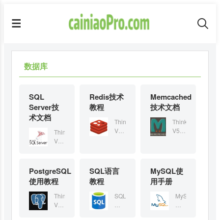
数据库
SQL
Redis技术
Memcached
Server技
教程
技术文档
术文档
ThinkPHP
ThinkPHP
V5.0
V5.0
ThinkPHP
是
是一
V5.0
一
个为
是
个
API
一
为
开发
个
PostgreSQL
SQL语言
MySQL使
API
而设
为
使用教程
教程
用手册
开
计的
API
发
高性
开
ThinkPHP
SQL
MySQL
而
能框
发
V5.0
是
是
设
架
而
是
用
目
计
——