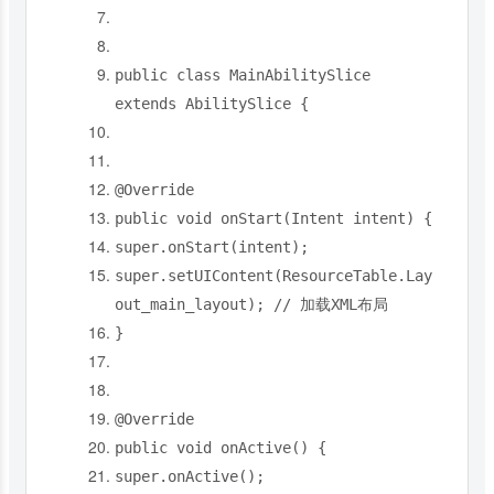
public
class
MainAbilitySlice
extends
AbilitySlice
{
@Override
public
void
onStart
(
Intent
intent
)
{
super
.
onStart
(
intent
);
super
.
setUIContent
(
ResourceTable
.
Lay
out_main_layout
);
// 加载XML布局
}
@Override
public
void
onActive
()
{
super
.
onActive
();