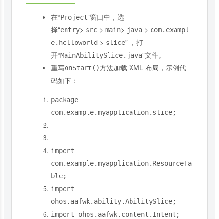
在“
”窗口中，选
Project
择“
>
>
>
>
entry
src
main
java
com.exampl
>
” ，打
e.helloworld
slice
开“
”文件。
MainAbilitySlice.java
重写
方法加载 XML 布局，示例代
onStart()
码如下：
package
com
.
example
.
myapplication
.
slice
;
import
com
.
example
.
myapplication
.
ResourceTa
ble
;
import
ohos
.
aafwk
.
ability
.
AbilitySlice
;
import
ohos
.
aafwk
.
content
.
Intent
;