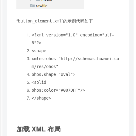
“
”的示例代码如下：
button_element.xml
<?
xml version
=
"1.0"
encoding
=
"utf-
8"
?>
<shape
xmlns:ohos
=
"http://schemas.huawei.co
m/res/ohos"
ohos:shape
=
"oval"
>
<solid
ohos:color
=
"#007DFF"
/>
</
shape
>
加载 XML 布局