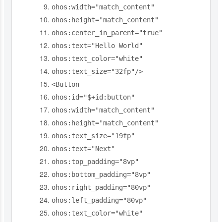
ohos:width
=
"match_content"
ohos:height
=
"match_content"
ohos:center_in_parent
=
"true"
ohos:text
=
"Hello World"
ohos:text_color
=
"white"
ohos:text_size
=
"32fp"
/>
<Button
ohos:
id
=
"$+id:button"
ohos:width
=
"match_content"
ohos:height
=
"match_content"
ohos:text_size
=
"19fp"
ohos:text
=
"Next"
ohos:top_padding
=
"8vp"
ohos:bottom_padding
=
"8vp"
ohos:right_padding
=
"80vp"
ohos:left_padding
=
"80vp"
ohos:text_color
=
"white"