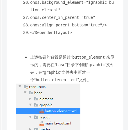
ohos:background_element
=
"
$graphic
:bu
tton_element"
ohos:center_in_parent
=
"true"
ohos:align_parent_bottom
=
"true"
/>
</
DependentLayout
>
上述按钮的背景是通过“
”来显
button_element
示的，需要在“
”目录下创建“
”文件
base
graphic
夹，在“
”文件夹中新建一
graphic
个“
”文件。
button_element.xml