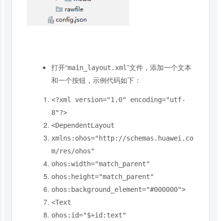
打开“
”文件，添加一个文本
main_layout.xml
和一个按钮，示例代码如下：
<?
xml version
=
"1.0"
encoding
=
"utf-
8"
?>
<DependentLayout
xmlns:ohos
=
"http://schemas.huawei.co
m/res/ohos"
ohos:width
=
"match_parent"
ohos:height
=
"match_parent"
ohos:background_element
=
"#000000"
>
<Text
ohos:
id
=
"$+id:text"