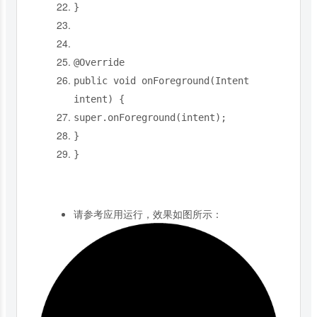
}
@Override
public
void
onForeground
(
Intent
intent
)
{
super
.
onForeground
(
intent
);
}
}
请参考应用运行，效果如图所示：